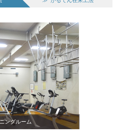
法
≫
かるてん在来工法
ニングルーム