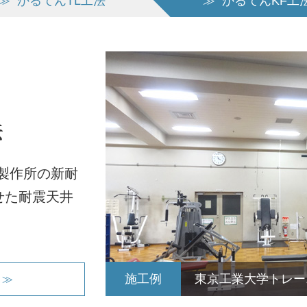
≫
かるてんTL工法
≫
かるてんKF工
製作所の新耐
わせた耐震天井
施工例
東京工業大学トレー
 ≫